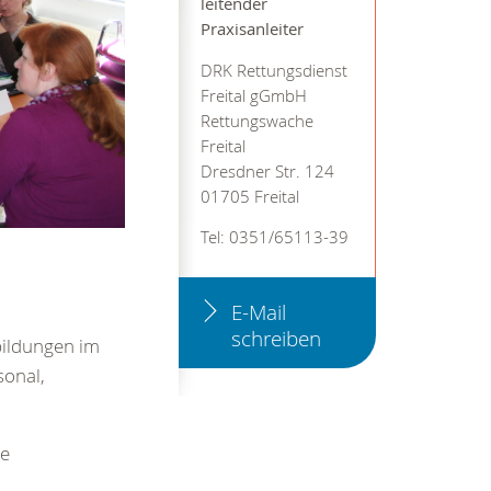
leitender
Praxisanleiter
DRK Rettungsdienst
Freital gGmbH
Rettungswache
Freital
Dresdner Str. 124
01705 Freital
Tel: 0351/65113-39
E-Mail
schreiben
bildungen im
sonal,
he