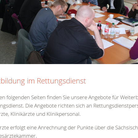
tbildung im Rettungsdienst
en folgenden Seiten finden Sie unsere Angebote für Weiter
ngsdienst. Die Angebote richten sich an Rettungsdienstper
zte, Klinikärzte und Klinikpersonal.
rzte erfolgt eine Anrechnung der Punkte über die Sächsisc
esärztekammer.