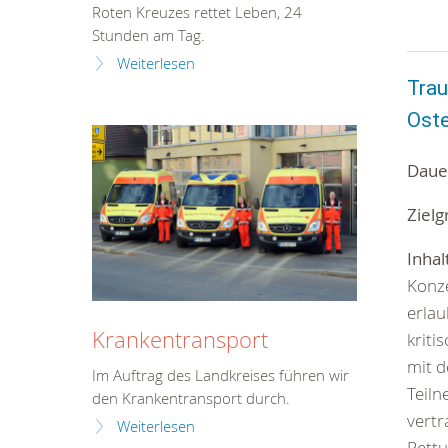
Roten Kreuzes rettet Leben, 24
Stunden am Tag.
Weiterlesen
Tra
Oste
Daue
Zielg
Inhal
Konze
erlau
Krankentransport
kriti
mit d
Im Auftrag des Landkreises führen wir
Teiln
den Krankentransport durch.
vert
Weiterlesen
Rett