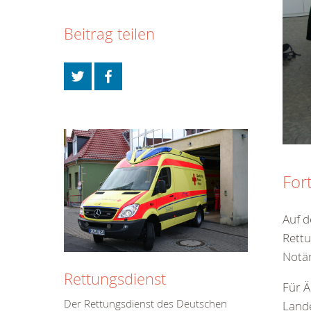
Beitrag teilen
For
Auf d
Rettu
Notär
Rettungsdienst
Für Ä
Der Rettungsdienst des Deutschen
Land