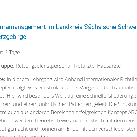
umamanagement im Landkreis Sächsische Schwei
rzgebirge
r:
2 Tage
ruppe:
Rettungsdienstpersonal, Notärzte, Hausärzte
te:
In diesem Lehrgang wird Anhand internationaler Richtlin
pt verfolgt, was ein strukturiertes Vorgehen bei traumatis
bt. Hier wird besonders Wert auf eine schnelle Gliederung
schem und einem unkritischen Patienten gelegt. Die Struktur
em auch aus anderen Bereichen erfolgreichen Konzept ABC
ehmer werden theoretisch wie auch praktisch mit den neust
raut gemacht und können am Ende mit den verschiedensten
ungsgeräten umgehen.