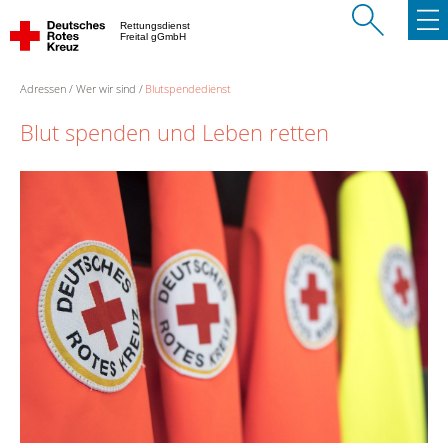
Rettungsdienst
Freital gGmbH
Adressen
Wer wir sind
Blutspendedienst
Blut spenden und Leben retten