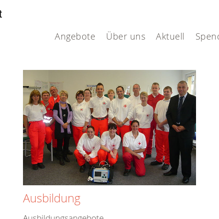
t
H
Angebote
Über uns
Aktuell
Spen
Ausbildung
Ausbildungsangebote