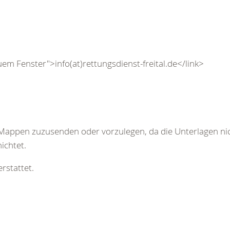
neuem Fenster">info(at)rettungsdienst-freital.de</link>
n Mappen zuzusenden oder vorzulegen, da die Unterlagen n
ichtet.
rstattet.