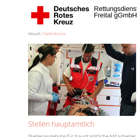
Rettungsdiens
Freital gGmb
Aktuell
Stellenbörse
Stellen hauptamtlich
Stellenangebote für hauptamtliche Mitarbeiter